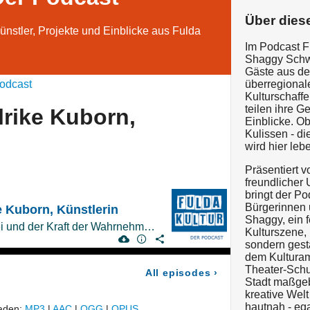
Über dies
nstler, Projekte und Einblicke aus Fulda
Im Podcast F
Shaggy Schw
Gäste aus de
odcast
überregionale
Kulturschaffe
teilen ihre G
lrike Kuborn,
Einblicke. Ob
Kulissen - di
wird hier leb
Präsentiert v
freundlicher 
bringt der Po
Bürgerinnen 
e Kuborn, Künstlerin
Shaggy, ein f
Zwischen Tanz, Malerei und der Kraft der Wahrnehmung
Kulturszene, i
sondern gest
dem Kulturam
Theater-Schu
All episodes
›
Stadt maßgebl
kreative Welt
hautnah - ega
laden:
MP3
|
AAC
|
OGG
|
OPUS