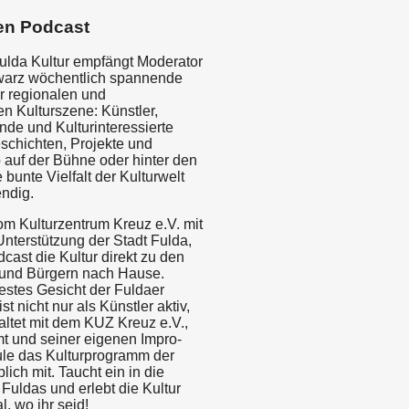
en Podcast
ulda Kultur empfängt Moderator
arz wöchentlich spannende
r regionalen und
n Kulturszene: Künstler,
nde und Kulturinteressierte
eschichten, Projekte und
 auf der Bühne oder hinter den
e bunte Vielfalt der Kulturwelt
endig.
om Kulturzentrum Kreuz e.V. mit
Unterstützung der Stadt Fulda,
dcast die Kultur direkt zu den
und Bürgern nach Hause.
estes Gesicht der Fuldaer
st nicht nur als Künstler aktiv,
altet mit dem KUZ Kreuz e.V.,
t und seiner eigenen Impro-
le das Kulturprogramm der
ich mit. Taucht ein in die
 Fuldas und erlebt die Kultur
l, wo ihr seid!