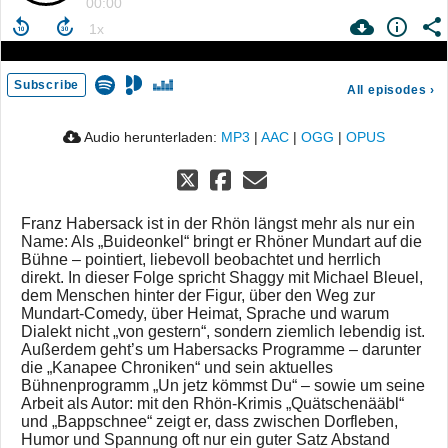
00:00
Subscribe
All episodes
›
Audio herunterladen:
MP3
|
AAC
|
OGG
|
OPUS
Franz Habersack ist in der Rhön längst mehr als nur ein
Name: Als „Buideonkel“ bringt er Rhöner Mundart auf die
Bühne – pointiert, liebevoll beobachtet und herrlich
direkt. In dieser Folge spricht Shaggy mit Michael Bleuel,
dem Menschen hinter der Figur, über den Weg zur
Mundart-Comedy, über Heimat, Sprache und warum
Dialekt nicht „von gestern“, sondern ziemlich lebendig ist.
Außerdem geht’s um Habersacks Programme – darunter
die „Kanapee Chroniken“ und sein aktuelles
Bühnenprogramm „Un jetz kömmst Du“ – sowie um seine
Arbeit als Autor: mit den Rhön-Krimis „Quätschenääbl“
und „Bappschnee“ zeigt er, dass zwischen Dorfleben,
Humor und Spannung oft nur ein guter Satz Abstand